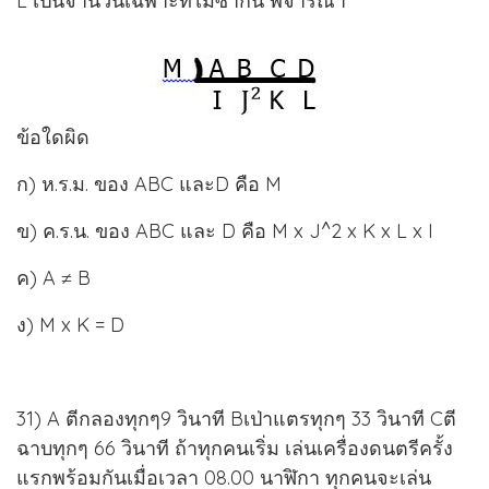
L เป็นจำนวนเฉพาะที่ไม่ซ้ำกัน พิจารณา
ข้อใดผิด
ก) ห.ร.ม. ของ ABC และD คือ M
ข) ค.ร.น. ของ ABC และ D คือ M x J^2 x K x L x I
ค) A ≠ B
ง) M x K = D
31) A ตีกลองทุกๆ9 วินาที Bเป่าแตรทุกๆ 33 วินาที Cตี
ฉาบทุกๆ 66 วินาที ถ้าทุกคนเริ่ม เล่นเครื่องดนตรีครั้ง
แรกพร้อมกันเมื่อเวลา 08.00 นาฬิกา ทุกคนจะเล่น