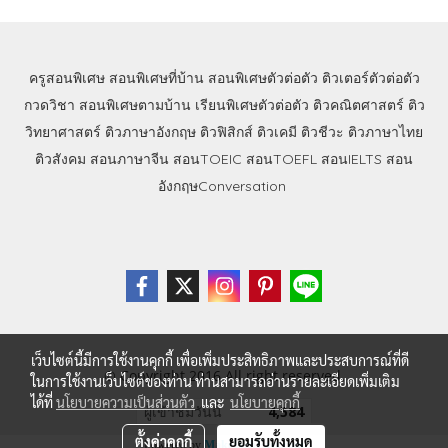
ครูสอนพิเศษ
สอนพิเศษที่บ้าน
สอนพิเศษตัวต่อตัว
ติวเตอร์ตัวต่อตัว
กวดวิชา
สอนพิเศษตามบ้าน
เรียนพิเศษตัวต่อตัว
ติวคณิตศาสตร์
ติว
วิทยาศาสตร์
ติวภาษาอังกฤษ
ติวฟิสิกส์
ติวเคมี
ติวชีวะ
ติวภาษาไทย
ติวสังคม
สอนภาษาจีน
สอนTOEIC
สอนTOEFL
สอนIELTS
สอน
อังกฤษConversation
เว็บไซต์นี้มีการใช้งานคุกกี้ เพื่อเพิ่มประสิทธิภาพและประสบการณ์ที่ดี
© Copyright 2016 All right reserved.
ในการใช้งานเว็บไซต์ของท่าน ท่านสามารถอ่านรายละเอียดเพิ่มเติม
ได้ที่
นโยบายความเป็นส่วนตัว
และ
นโยบายคุกกี้
ผู้เข้าชมวันนี้
4,584
ตั้งค่าคุกกี้
ยอมรับทั้งหมด
Powered by
MakeWebEasy.com