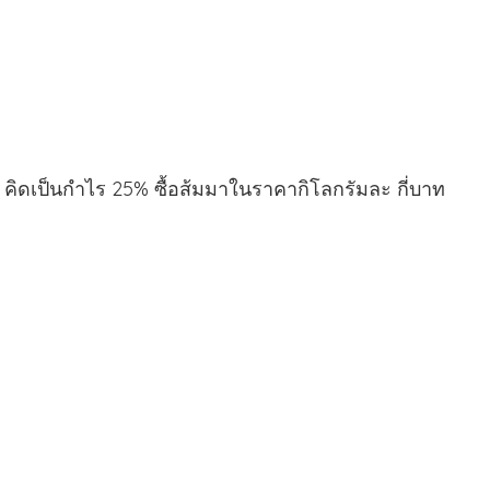
าท คิดเป็นกำไร 25% ซื้อส้มมาในราคากิโลกรัมละ กี่บาท