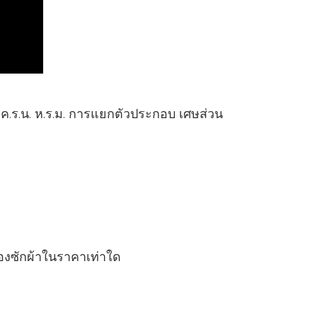
 ค.ร.น. ห.ร.ม. การแยกตัวประกอบ เศษส่วน
่องซักผ้าในราคาเท่าใด