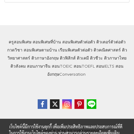
ครูสอนพิเศษ
สอนพิเศษที่บ้าน
สอนพิเศษตัวต่อตัว
ติวเตอร์ตัวต่อตัว
กวดวิชา
สอนพิเศษตามบ้าน
เรียนพิเศษตัวต่อตัว
ติวคณิตศาสตร์
ติว
วิทยาศาสตร์
ติวภาษาอังกฤษ
ติวฟิสิกส์
ติวเคมี
ติวชีวะ
ติวภาษาไทย
ติวสังคม
สอนภาษาจีน
สอนTOEIC
สอนTOEFL
สอนIELTS
สอน
อังกฤษConversation
เว็บไซต์นี้มีการใช้งานคุกกี้ เพื่อเพิ่มประสิทธิภาพและประสบการณ์ที่ดี
© Copyright 2016 All right reserved.
ในการใช้งานเว็บไซต์ของท่าน ท่านสามารถอ่านรายละเอียดเพิ่มเติม