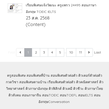
เรียนพิเศษแจ้งวัฒนะ ครูแพรว 24495 สอนภาษา
อังกฤษ TOEIC IELTS
23 ส.ค. 2568
(Content)
…
First
1
2
3
4
5
10
11
Last
ครูสอนพิเศษ
สอนพิเศษที่บ้าน
สอนพิเศษตัวต่อตัว
ติวเตอร์ตัวต่อตัว
กวดวิชา
สอนพิเศษตามบ้าน
เรียนพิเศษตัวต่อตัว
ติวคณิตศาสตร์
ติว
วิทยาศาสตร์
ติวภาษาอังกฤษ
ติวฟิสิกส์
ติวเคมี
ติวชีวะ
ติวภาษาไทย
ติวสังคม
สอนภาษาจีน
สอนTOEIC
สอนTOEFL
สอนIELTS
สอน
อังกฤษConversation