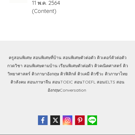
11 พ.ค. 2564
(Content)
ครูสอนพิเศษ
สอนพิเศษที่บ้าน
สอนพิเศษตัวต่อตัว
ติวเตอร์ตัวต่อตัว
กวดวิชา
สอนพิเศษตามบ้าน
เรียนพิเศษตัวต่อตัว
ติวคณิตศาสตร์
ติว
วิทยาศาสตร์
ติวภาษาอังกฤษ
ติวฟิสิกส์
ติวเคมี
ติวชีวะ
ติวภาษาไทย
ติวสังคม
สอนภาษาจีน
สอนTOEIC
สอนTOEFL
สอนIELTS
สอน
อังกฤษConversation