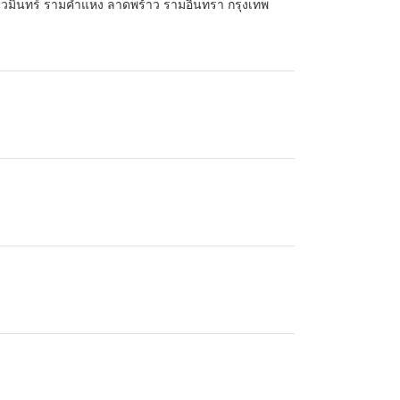
 นวมินทร์ รามคำแหง ลาดพร้าว รามอินทรา กรุงเทพ