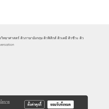
ิววิทยาศาสตร์
ติวภาษาอังกฤษ
ติวฟิสิกส์
ติวเคมี
ติวชีวะ
ติว
ersation
นโยบาย
ตั้งค่าคุกกี้
ยอมรับทั้งหมด