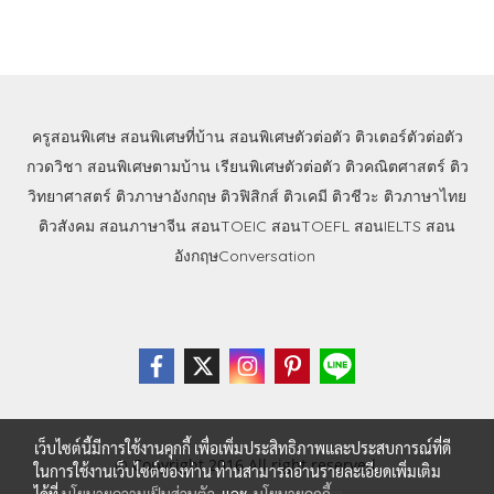
ครูสอนพิเศษ
สอนพิเศษที่บ้าน
สอนพิเศษตัวต่อตัว
ติวเตอร์ตัวต่อตัว
กวดวิชา
สอนพิเศษตามบ้าน
เรียนพิเศษตัวต่อตัว
ติวคณิตศาสตร์
ติว
วิทยาศาสตร์
ติวภาษาอังกฤษ
ติวฟิสิกส์
ติวเคมี
ติวชีวะ
ติวภาษาไทย
ติวสังคม
สอนภาษาจีน
สอนTOEIC
สอนTOEFL
สอนIELTS
สอน
อังกฤษConversation
เว็บไซต์นี้มีการใช้งานคุกกี้ เพื่อเพิ่มประสิทธิภาพและประสบการณ์ที่ดี
© Copyright 2016 All right reserved.
ในการใช้งานเว็บไซต์ของท่าน ท่านสามารถอ่านรายละเอียดเพิ่มเติม