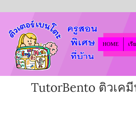
HOME
เรี
TutorBento ติวเคม