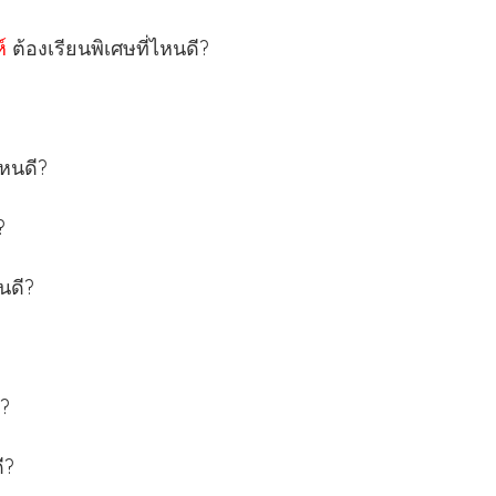
ห์
ต้องเรียนพิเศษที่ไหนดี?
ไหนดี?
?
หนดี?
ี?
ี?