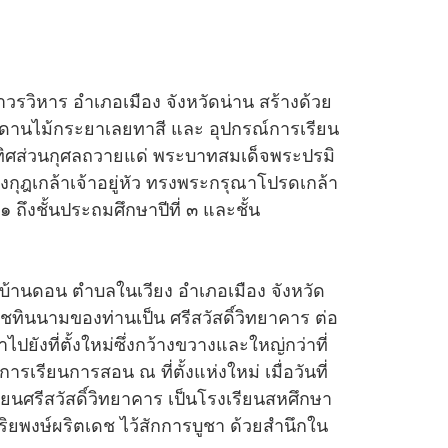
ำวรวิหาร อำเภอเมือง จังหวัดน่าน สร้างด้วย
ะเพดานไม้กระยาเลยทาสี และ อุปกรณ์การเรียน
๖ อุทิศส่วนกุศลถวายแด่ พระบาทสมเด็จพระปรมิ
ุฎเกล้าเจ้าอยู่หัว ทรงพระกรุณาโปรดเกล้า
ถึงชั้นประถมศึกษาปีที่ ๓ และชั้น
่บ้านดอน ตำบลในเวียง อำเภอเมือง จังหวัด
าชทินนามของท่านเป็น ศรีสวัสดิ์วิทยาคาร ต่อ
ยังที่ตั้งใหม่ซึ่งกว้างขวางและใหญ่กว่าที่
การเรียนการสอน ณ ที่ตั้งแห่งใหม่ เมื่อวันที่
ยนศรีสวัสดิ์วิทยาคาร เป็นโรงเรียนสหศึกษา
าสุริยพงษ์ผริตเดช ไว้สักการบูชา ด้วยสำนึกใน