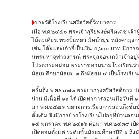
ประวัติโรงเรียนศรีสวัสดิ์วิทยาคาร
เมื่อ พ.ศ.๒๔๕๐ พระเจ้าสุริยพงษ์ผริตเดช เจ้
ไม้ตะเคียน ทรงปั้นหยา มีหน้ามุข หลังคามุ
เช่น โต๊ะและเก้าอี้เป็นเงิน ๕,๖๐๐ บาท มีกา
นทรมหาจุฬาลงกรณ์ พระจุลจอมเกล้าเจ้าอยู่
โปรดกระหม่อม พระราชทานนามโรงเรียนว่า โรงเ
มัธยมศึกษามัธยม ๓ ถึงมัธยม ๔ เป็นโรงเรีย
ครั้นถึง พ.ศ.๒๔๗๓ พระยากรุงศรีสวัสดิการ ป
น่าน มีเนื้อที่ ๑๑ ไร่ เปิดทำการสอนเมื่อวั
มา พ.ศ.๒๔๗๙ ขยายการเรียนการสอนถึงชั้นมัธยม
ตั้งเดิม จึงมีการย้ายโรงเรียนไปอยู่ที่บ้านดอน
๑๕ มกราคม พ.ศ.๒๕๑๖ ต่อมา พ.ศ.๒๕๓๙ เปิดรับ
เปิดสอนตั้งแต่ ระดับชั้นมัธยมศึกษาปีที่ ๑ ถึ