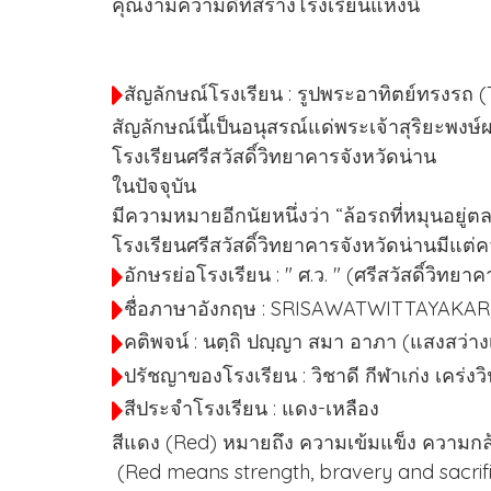
คุณงามความดีที่สร้างโรงเรียนแห่งนี้
สัญลักษณ์โรงเรียน : รูปพระอาทิตย์ทรงรถ (T
สัญลักษณ์นี้เป็นอนุสรณ์แด่พระเจ้าสุริยะพงษ์ผล
โรงเรียนศรีสวัสดิ์วิทยาคารจังหวัดน่าน
ในปัจจุบัน
มีความหมายอีกนัยหนึ่งว่า “ล้อรถที่หมุนอยู่
โรงเรียนศรีสวัสดิ์วิทยาคารจังหวัดน่านมีแต่ค
อักษรย่อโรงเรียน : " ศ.ว. " (ศรีสวัสดิ์วิทยา
ชื่อภาษาอังกฤษ : SRISAWATWITTAYAKA
คติพจน์ : นตฺถิ ปญฺญา สมา อาภา (แสงสว่า
ปรัชญาของโรงเรียน : วิชาดี กีฬาเก่ง เคร่
สีประจำโรงเรียน : แดง-เหลือง
สีแดง (Red) หมายถึง ความเข้มแข็ง ความ
(Red means strength, bravery and sacrifi