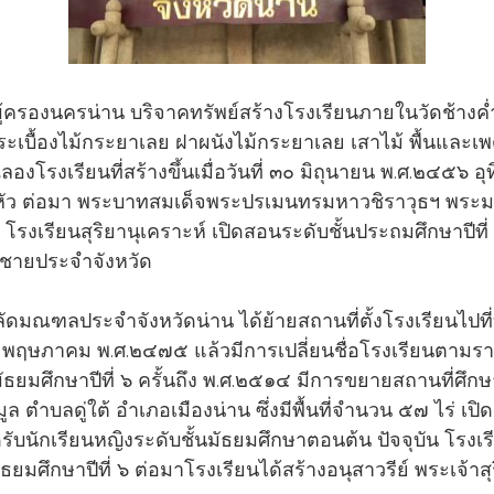
าผู้ครองนครน่าน บริจาคทรัพย์สร้างโรงเรียนภายในวัดช้างค่
งกระเบื้องไม้กระยาเลย ฝาผนังไม้กระยาเลย เสาไม้ พื้นแล
รฉลองโรงเรียนที่สร้างขึ้นเมื่อวันที่ ๓๐ มิถุนายน พ.ศ.๒๔๕
หัว ต่อมา พระบาทสมเด็จพระปรเมนทรมหาวชิราวุธฯ พระมงก
รียนสุริยานุเคราะห์ เปิดสอนระดับชั้นประถมศึกษาปีที่ ๑ 
นชายประจำจังหวัด
ลัดมณฑลประจำจังหวัดน่าน ได้ย้ายสถานที่ตั้งโรงเรียนไปที
นที่ ๑ พฤษภาคม พ.ศ.๒๔๗๕ แล้วมีการเปลี่ยนชื่อโรงเรียนตามร
ศึกษาปีที่ ๖ ครั้นถึง พ.ศ.๒๕๑๔ มีการขยายสถานที่ศึกษาไป
มูล ตำบลดู่ใต้ อำเภอเมืองน่าน ซึ่งมีพื้นที่จำนวน ๕๗ ไร่ เปิด
นักเรียนหญิงระดับชั้นมัธยมศึกษาตอนต้น ปัจจุบัน โรงเรี
งมัธยมศึกษาปีที่ ๖ ต่อมาโรงเรียนได้สร้างอนุสาวรีย์ พระเจ้