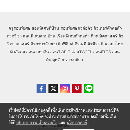
ครูสอนพิเศษ
สอนพิเศษที่บ้าน
สอนพิเศษตัวต่อตัว
ติวเตอร์ตัวต่อตัว
กวดวิชา
สอนพิเศษตามบ้าน
เรียนพิเศษตัวต่อตัว
ติวคณิตศาสตร์
ติว
วิทยาศาสตร์
ติวภาษาอังกฤษ
ติวฟิสิกส์
ติวเคมี
ติวชีวะ
ติวภาษาไทย
ติวสังคม
สอนภาษาจีน
สอนTOEIC
สอนTOEFL
สอนIELTS
สอน
อังกฤษConversation
เว็บไซต์นี้มีการใช้งานคุกกี้ เพื่อเพิ่มประสิทธิภาพและประสบการณ์ที่ดี
© Copyright 2016 All right reserved.
ในการใช้งานเว็บไซต์ของท่าน ท่านสามารถอ่านรายละเอียดเพิ่มเติม
ได้ที่
นโยบายความเป็นส่วนตัว
และ
นโยบายคุกกี้
ผู้เข้าชมวันนี้
4,444