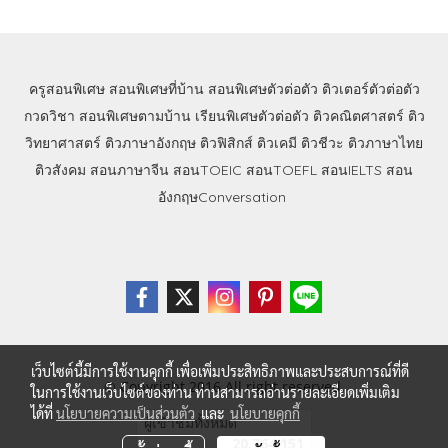
ครูสอนพิเศษ
สอนพิเศษที่บ้าน
สอนพิเศษตัวต่อตัว
ติวเตอร์ตัวต่อตัว
กวดวิชา
สอนพิเศษตามบ้าน
เรียนพิเศษตัวต่อตัว
ติวคณิตศาสตร์
ติว
วิทยาศาสตร์
ติวภาษาอังกฤษ
ติวฟิสิกส์
ติวเคมี
ติวชีวะ
ติวภาษาไทย
ติวสังคม
สอนภาษาจีน
สอนTOEIC
สอนTOEFL
สอนIELTS
สอน
อังกฤษConversation
เว็บไซต์นี้มีการใช้งานคุกกี้ เพื่อเพิ่มประสิทธิภาพและประสบการณ์ที่ดี
© Copyright 2016 All right reserved.
ในการใช้งานเว็บไซต์ของท่าน ท่านสามารถอ่านรายละเอียดเพิ่มเติม
ได้ที่
นโยบายความเป็นส่วนตัว
และ
นโยบายคุกกี้
ผู้เข้าชมวันนี้
4,150