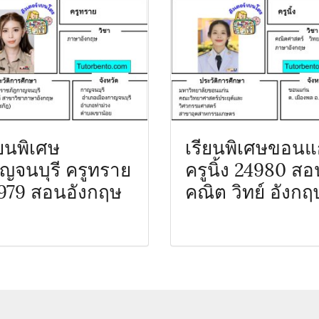
ียนพิเศษ
เรียนพิเศษขอนแ
ญจนบุรี ครูทราย
ครูนิ้ง 24980 สอ
979 สอนอังกฤษ
คณิต วิทย์ อังกฤ