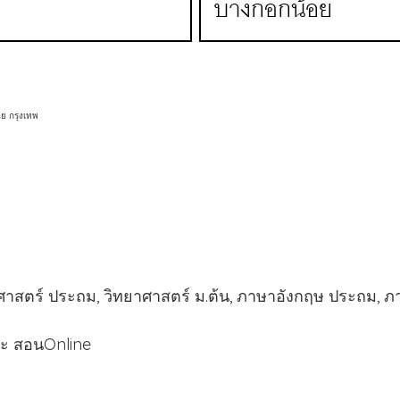
ย กรุงเทพ
าสตร์ ประถม, วิทยาศาสตร์ ม.ต้น, ภาษาอังกฤษ ประถม,
ละ สอนOnline