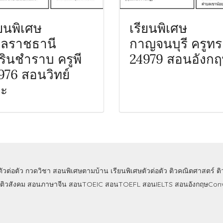
ียนพิเศษ
เรียนพิเศษ
บลราชธานี
กาญจนบุรี ครูท
รินชำราบ ครูพี
24979 สอนอังก
976 สอนวิทย์
วะ
ตัวต่อตัว
กวดวิชา
สอนพิเศษตามบ้าน
เรียนพิเศษตัวต่อตัว
ติวคณิตศาสตร์
ต
ติวสังคม
สอนภาษาจีน
สอนTOEIC
สอนTOEFL
สอนIELTS
สอนอังกฤษConv