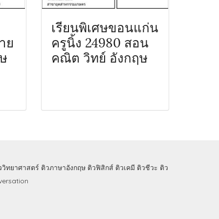
เรียนพิเศษขอนแก่น
ราย
ครูนิ้ง 24980 สอน
ฤษ
คณิต วิทย์ อังกฤษ
ิววิทยาศาสตร์
ติวภาษาอังกฤษ
ติวฟิสิกส์
ติวเคมี
ติวชีวะ
ติว
ersation