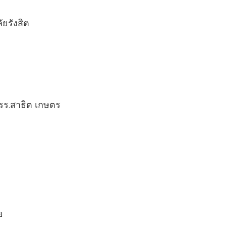
ยรังสิต
 รร.สาธิต เกษตร
ย