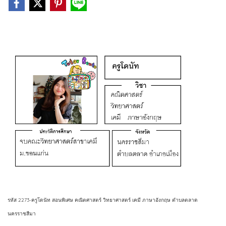
รหัส 2273-ครูโดนัท สอนพิเศษ คณิตศาสตร์ วิทยาศาสตร์ เคมี ภาษาอังกฤษ ตำบลตลาด
นครราชสีมา