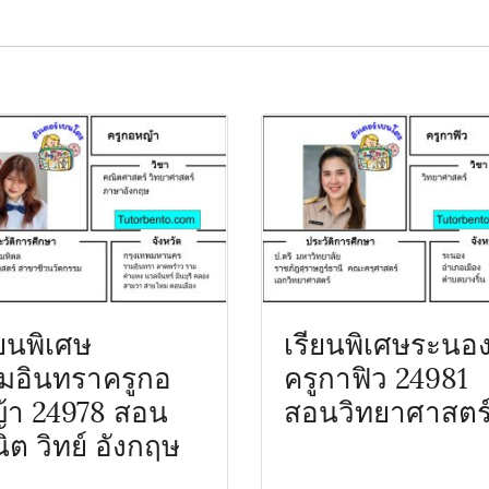
ียนพิเศษ
เรียนพิเศษระนอ
มอินทราครูกอ
ครูกาฟิว 24981
้า 24978 สอน
สอนวิทยาศาสตร
ิต วิทย์ อังกฤษ