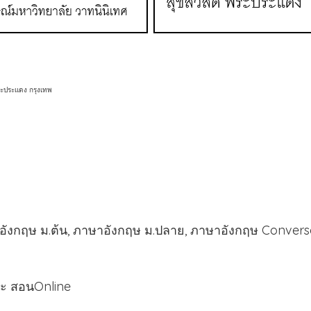
ระประแดง กรุงเทพ
งกฤษ ม.ต้น, ภาษาอังกฤษ ม.ปลาย, ภาษาอังกฤษ Convers
ละ สอนOnline