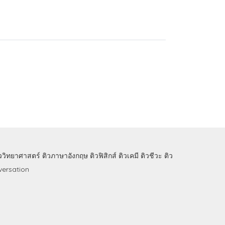
ิววิทยาศาสตร์
ติวภาษาอังกฤษ
ติวฟิสิกส์
ติวเคมี
ติวชีวะ
ติว
ersation