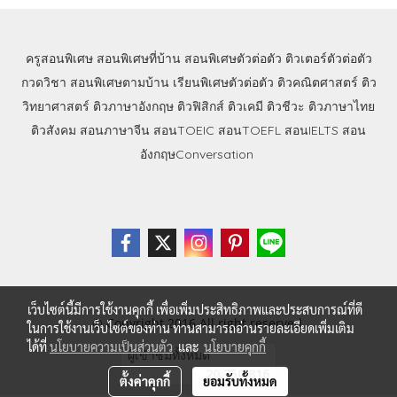
ครูสอนพิเศษ
สอนพิเศษที่บ้าน
สอนพิเศษตัวต่อตัว
ติวเตอร์ตัวต่อตัว
กวดวิชา
สอนพิเศษตามบ้าน
เรียนพิเศษตัวต่อตัว
ติวคณิตศาสตร์
ติว
วิทยาศาสตร์
ติวภาษาอังกฤษ
ติวฟิสิกส์
ติวเคมี
ติวชีวะ
ติวภาษาไทย
ติวสังคม
สอนภาษาจีน
สอนTOEIC
สอนTOEFL
สอนIELTS
สอน
อังกฤษConversation
เว็บไซต์นี้มีการใช้งานคุกกี้ เพื่อเพิ่มประสิทธิภาพและประสบการณ์ที่ดี
© Copyright 2016 All right reserved.
ในการใช้งานเว็บไซต์ของท่าน ท่านสามารถอ่านรายละเอียดเพิ่มเติม
ได้ที่
นโยบายความเป็นส่วนตัว
และ
นโยบายคุกกี้
ผู้เข้าชมทั้งหมด
20,750,816
ตั้งค่าคุกกี้
ยอมรับทั้งหมด