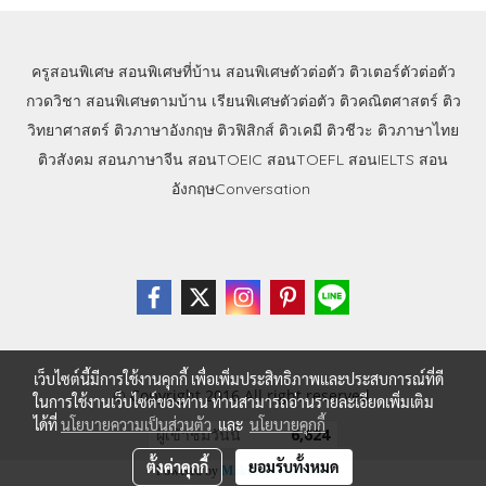
ครูสอนพิเศษ
สอนพิเศษที่บ้าน
สอนพิเศษตัวต่อตัว
ติวเตอร์ตัวต่อตัว
กวดวิชา
สอนพิเศษตามบ้าน
เรียนพิเศษตัวต่อตัว
ติวคณิตศาสตร์
ติว
วิทยาศาสตร์
ติวภาษาอังกฤษ
ติวฟิสิกส์
ติวเคมี
ติวชีวะ
ติวภาษาไทย
ติวสังคม
สอนภาษาจีน
สอนTOEIC
สอนTOEFL
สอนIELTS
สอน
อังกฤษConversation
เว็บไซต์นี้มีการใช้งานคุกกี้ เพื่อเพิ่มประสิทธิภาพและประสบการณ์ที่ดี
© Copyright 2016 All right reserved.
ในการใช้งานเว็บไซต์ของท่าน ท่านสามารถอ่านรายละเอียดเพิ่มเติม
ได้ที่
นโยบายความเป็นส่วนตัว
และ
นโยบายคุกกี้
ผู้เข้าชมวันนี้
6,624
ตั้งค่าคุกกี้
ยอมรับทั้งหมด
Powered by
MakeWebEasy.com