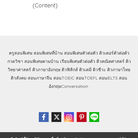
(Content)
ครูสอนพิเศษ
สอนพิเศษที่บ้าน
สอนพิเศษตัวต่อตัว
ติวเตอร์ตัวต่อตัว
กวดวิชา
สอนพิเศษตามบ้าน
เรียนพิเศษตัวต่อตัว
ติวคณิตศาสตร์
ติว
วิทยาศาสตร์
ติวภาษาอังกฤษ
ติวฟิสิกส์
ติวเคมี
ติวชีวะ
ติวภาษาไทย
ติวสังคม
สอนภาษาจีน
สอนTOEIC
สอนTOEFL
สอนIELTS
สอน
อังกฤษConversation