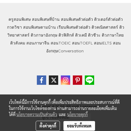
ครูสอนพิเศษ
สอนพิเศษที่บ้าน
สอนพิเศษตัวต่อตัว
ติวเตอร์ตัวต่อตัว
กวดวิชา
สอนพิเศษตามบ้าน
เรียนพิเศษตัวต่อตัว
ติวคณิตศาสตร์
ติว
วิทยาศาสตร์
ติวภาษาอังกฤษ
ติวฟิสิกส์
ติวเคมี
ติวชีวะ
ติวภาษาไทย
ติวสังคม
สอนภาษาจีน
สอนTOEIC
สอนTOEFL
สอนIELTS
สอน
อังกฤษConversation
เว็บไซต์นี้มีการใช้งานคุกกี้ เพื่อเพิ่มประสิทธิภาพและประสบการณ์ที่ดี
© Copyright 2016 All right reserved.
ในการใช้งานเว็บไซต์ของท่าน ท่านสามารถอ่านรายละเอียดเพิ่มเติม
ได้ที่
นโยบายความเป็นส่วนตัว
และ
นโยบายคุกกี้
ผู้เข้าชมทั้งหมด
20,778,380
ตั้งค่าคุกกี้
ยอมรับทั้งหมด