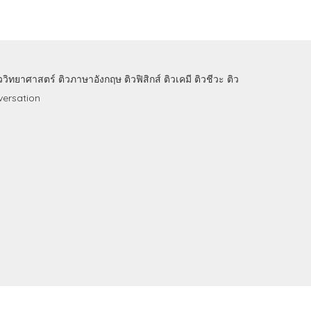
ิววิทยาศาสตร์
ติวภาษาอังกฤษ
ติวฟิสิกส์
ติวเคมี
ติวชีวะ
ติว
ersation