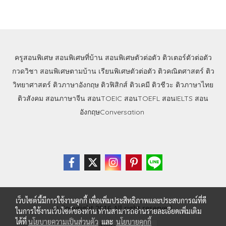
ครูสอนพิเศษ
สอนพิเศษที่บ้าน
สอนพิเศษตัวต่อตัว
ติวเตอร์ตัวต่อตัว
กวดวิชา
สอนพิเศษตามบ้าน
เรียนพิเศษตัวต่อตัว
ติวคณิตศาสตร์
ติว
วิทยาศาสตร์
ติวภาษาอังกฤษ
ติวฟิสิกส์
ติวเคมี
ติวชีวะ
ติวภาษาไทย
ติวสังคม
สอนภาษาจีน
สอนTOEIC
สอนTOEFL
สอนIELTS
สอน
อังกฤษConversation
เว็บไซต์นี้มีการใช้งานคุกกี้ เพื่อเพิ่มประสิทธิภาพและประสบการณ์ที่ดี
© Copyright 2016 All right reserved.
ในการใช้งานเว็บไซต์ของท่าน ท่านสามารถอ่านรายละเอียดเพิ่มเติม
ได้ที่
นโยบายความเป็นส่วนตัว
และ
นโยบายคุกกี้