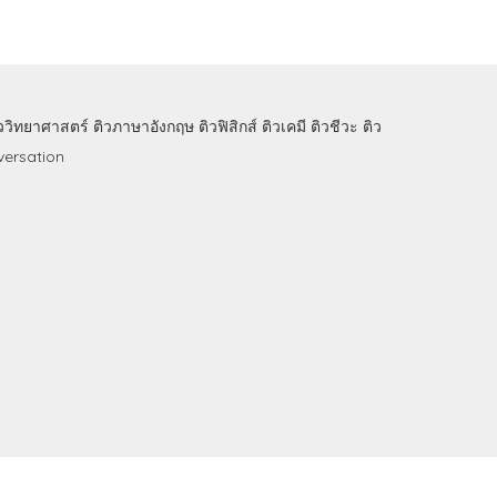
ิววิทยาศาสตร์
ติวภาษาอังกฤษ
ติวฟิสิกส์
ติวเคมี
ติวชีวะ
ติว
ersation