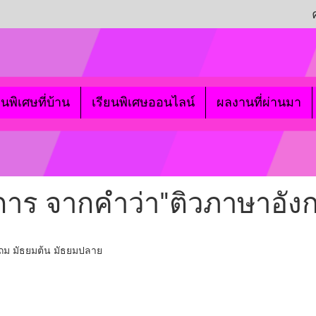
ยนพิเศษที่บ้าน
เรียนพิเศษออนไลน์
ผลงานที่ผ่านมา
ยการ จากคำว่า"ติวภาษาอั
ม มัธยมต้น มัธยมปลาย