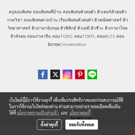
ครูสอนพิเศษ
สอนพิเศษที่บ้าน
สอนพิเศษตัวต่อตัว
ติวเตอร์ตัวต่อตัว
กวดวิชา
สอนพิเศษตามบ้าน
เรียนพิเศษตัวต่อตัว
ติวคณิตศาสตร์
ติว
วิทยาศาสตร์
ติวภาษาอังกฤษ
ติวฟิสิกส์
ติวเคมี
ติวชีวะ
ติวภาษาไทย
ติวสังคม
สอนภาษาจีน
สอนTOEIC
สอนTOEFL
สอนIELTS
สอน
อังกฤษConversation
เว็บไซต์นี้มีการใช้งานคุกกี้ เพื่อเพิ่มประสิทธิภาพและประสบการณ์ที่ดี
© Copyright 2016 All right reserved.
ในการใช้งานเว็บไซต์ของท่าน ท่านสามารถอ่านรายละเอียดเพิ่มเติม
ผู้เข้าชมทั้งหมด
ได้ที่
นโยบายความเป็นส่วนตัว
และ
นโยบายคุกกี้
20,751,142
ตั้งค่าคุกกี้
ยอมรับทั้งหมด
Powered by
MakeWebEasy.com