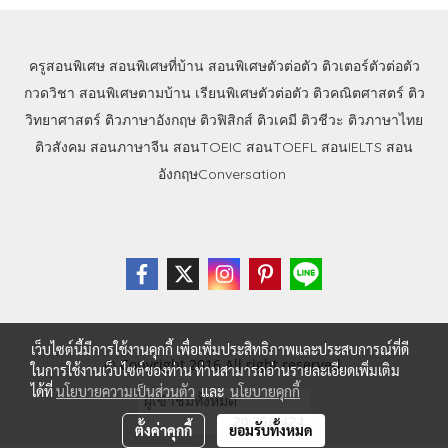
ครูสอนพิเศษ
สอนพิเศษที่บ้าน
สอนพิเศษตัวต่อตัว
ติวเตอร์ตัวต่อตัว
กวดวิชา
สอนพิเศษตามบ้าน
เรียนพิเศษตัวต่อตัว
ติวคณิตศาสตร์
ติว
วิทยาศาสตร์
ติวภาษาอังกฤษ
ติวฟิสิกส์
ติวเคมี
ติวชีวะ
ติวภาษาไทย
ติวสังคม
สอนภาษาจีน
สอนTOEIC
สอนTOEFL
สอนIELTS
สอน
อังกฤษConversation
เว็บไซต์นี้มีการใช้งานคุกกี้ เพื่อเพิ่มประสิทธิภาพและประสบการณ์ที่ดี
© Copyright 2016 All right reserved.
ในการใช้งานเว็บไซต์ของท่าน ท่านสามารถอ่านรายละเอียดเพิ่มเติม
ได้ที่
นโยบายความเป็นส่วนตัว
และ
นโยบายคุกกี้
ผู้เข้าชมทั้งหมด
20,750,424
ตั้งค่าคุกกี้
ยอมรับทั้งหมด