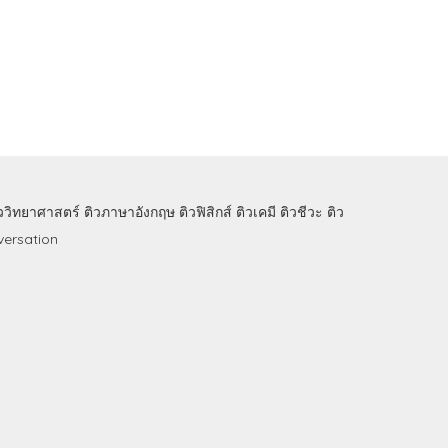
ิววิทยาศาสตร์
ติวภาษาอังกฤษ
ติวฟิสิกส์
ติวเคมี
ติวชีวะ
ติว
ersation