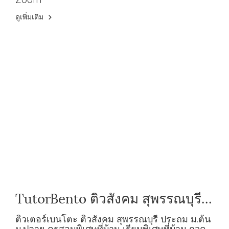
ดูเพิ่มเติม
TutorBento ติวสังคม สุพรรณบุรี
ประถม ม.ต้น ม.ปลาย
ติวเตอร์เบนโตะ ติวสังคม สุพรรณบุรี ประถม ม.ต้น
ม.ปลาย ครูสอนพิเศษที่บ้าน เรียนพิเศษที่บ้าน กวด