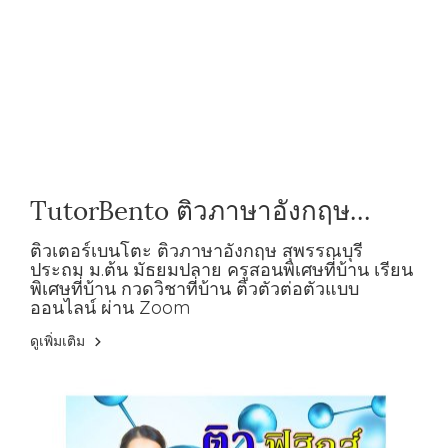
TutorBento ติวภาษาอังกฤษ
สุพรรณบุรี ประถม ม.ต้น ม.ปลาย
ติวเตอร์เบนโตะ ติวภาษาอังกฤษ สุพรรณบุรี
ประถม ม.ต้น มัธยมปลาย ครูสอนพิเศษที่บ้าน เรียน
พิเศษที่บ้าน กวดวิชาที่บ้าน ติวตัวต่อตัวแบบ
ออนไลน์ ผ่าน Zoom
ดูเพิ่มเติม