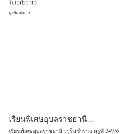
Tutorbento
ดูเพิ่มเติม
เรียนพิเศษอุบลราชธานี
วารินชำราบ ครูพี 24976 สอนวิทย์
เรียนพิเศษอุบลราชธานี วารินชำราบ ครูพี 24976