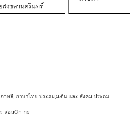
เกาหลี, ภาษาไทย ประถม,ม.ต้น และ สังคม ประถม
ละ สอนOnline