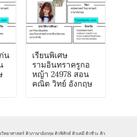
ก่น
เรียนพิเศษ
น
รามอินทราครูกอ
ษ
หญ้า 24978 สอน
คณิต วิทย์ อังกฤษ
ิววิทยาศาสตร์
ติวภาษาอังกฤษ
ติวฟิสิกส์
ติวเคมี
ติวชีวะ
ติว