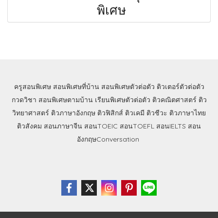
พิเศษ
ครูสอนพิเศษ
สอนพิเศษที่บ้าน
สอนพิเศษตัวต่อตัว
ติวเตอร์ตัวต่อตัว
กวดวิชา
สอนพิเศษตามบ้าน
เรียนพิเศษตัวต่อตัว
ติวคณิตศาสตร์
ติว
วิทยาศาสตร์
ติวภาษาอังกฤษ
ติวฟิสิกส์
ติวเคมี
ติวชีวะ
ติวภาษาไทย
ติวสังคม
สอนภาษาจีน
สอนTOEIC
สอนTOEFL
สอนIELTS
สอน
อังกฤษConversation