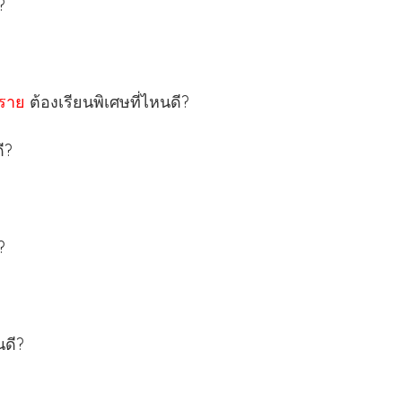
?
งราย
ต้องเรียนพิเศษที่ไหนดี?
ี?
?
นดี?