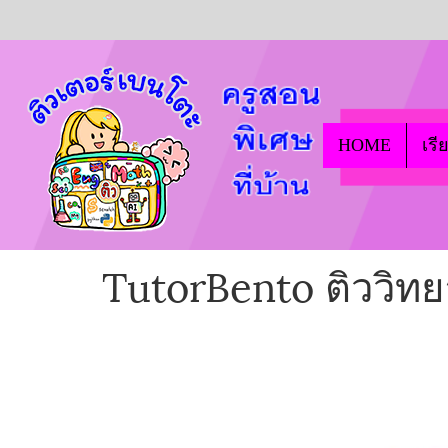
HOME
เรี
TutorBento ติววิท