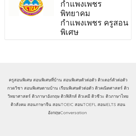
กำแพงเพชร
พิทยาคม
กำแพงเพชร ครูสอน
พิเศษ
ครูสอนพิเศษ
สอนพิเศษที่บ้าน
สอนพิเศษตัวต่อตัว
ติวเตอร์ตัวต่อตัว
กวดวิชา
สอนพิเศษตามบ้าน
เรียนพิเศษตัวต่อตัว
ติวคณิตศาสตร์
ติว
วิทยาศาสตร์
ติวภาษาอังกฤษ
ติวฟิสิกส์
ติวเคมี
ติวชีวะ
ติวภาษาไทย
ติวสังคม
สอนภาษาจีน
สอนTOEIC
สอนTOEFL
สอนIELTS
สอน
อังกฤษConversation