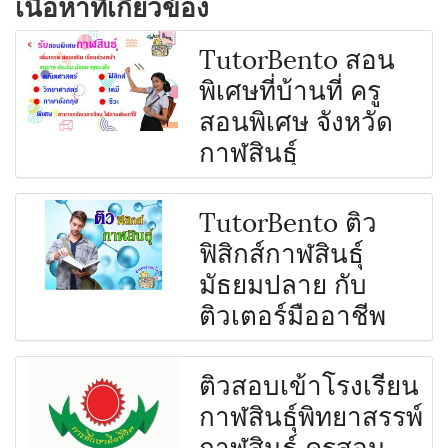
เนื้อหาที่เกี่ยวข้อง
TutorBento สอน
พิเศษที่บ้านที่ ครู
สอนพิเศษ จังหวัด
กาฬสินธุ์
TutorBento ติว
ฟิสิกส์กาฬสินธุ์
มัธยมปลาย กับ
ติวเตอร์มืออาชีพ
ติวสอบเข้าโรงเรียน
กาฬสินธุ์พิทยาสรรพ์
กาฬสินธุ์ ครูสอน