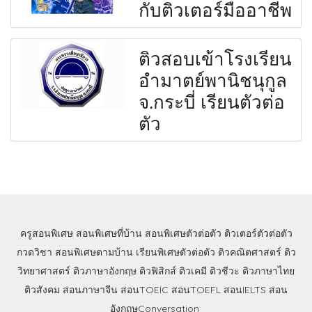
กับติวเตอร์มืออาชีพ
ติวสอบเข้าโรงเรียน
อำมาตย์พานิชนุกูล
จ.กระบี่ เรียนตัวต่อ
ตัว
ครูสอนพิเศษ
สอนพิเศษที่บ้าน
สอนพิเศษตัวต่อตัว
ติวเตอร์ตัวต่อตัว
กวดวิชา
สอนพิเศษตามบ้าน
เรียนพิเศษตัวต่อตัว
ติวคณิตศาสตร์
ติว
วิทยาศาสตร์
ติวภาษาอังกฤษ
ติวฟิสิกส์
ติวเคมี
ติวชีวะ
ติวภาษาไทย
ติวสังคม
สอนภาษาจีน
สอนTOEIC
สอนTOEFL
สอนIELTS
สอน
อังกฤษConversation