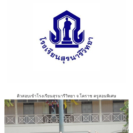
ติวสอบเข้าโรงเรียนสุรนารีวิทยา จ.โคราช ครูสอนพิเศษ