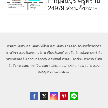
24979 สอนอังกฤษ
ครูสอนพิเศษ
สอนพิเศษที่บ้าน
สอนพิเศษตัวต่อตัว
ติวเตอร์ตัวต่อตัว
กวดวิชา
สอนพิเศษตามบ้าน
เรียนพิเศษตัวต่อตัว
ติวคณิตศาสตร์
ติว
วิทยาศาสตร์
ติวภาษาอังกฤษ
ติวฟิสิกส์
ติวเคมี
ติวชีวะ
ติวภาษาไทย
ติวสังคม
สอนภาษาจีน
สอนTOEIC
สอนTOEFL
สอนIELTS
สอน
อังกฤษConversation