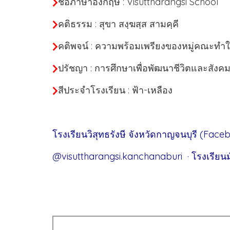
ชื่อภาษาอังกฤษ : Visuttharangsi School
คติธรรม : สุขา สงฺฆสฺส สามคฺคี
คติพจน์ : ความพร้อมเพรียงของหมู่คณะทำให
ปรัชญา : การศึกษาเพื่อพัฒนาชีวิตและสังค
สีประจำโรงเรียน : ฟ้า-เหลือง
โรงเรียนวิสุทธรังษี จังหวัดกาญจนบุรี (Face
@visuttharangsi.kanchanaburi · โรงเรีย