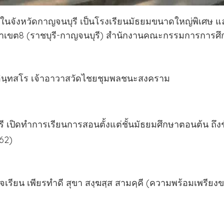
กในจังหวัดกาญจนบุรี เป็นโรงเรียนมัธยมขนาดใหญ่พิเศษ แ
ึกษาเขต8 (ราชบุรี-กาญจนบุรี) สำนักงานคณะกรรมการการศึ
ลี่ยน อินฺทสโร เจ้าอาวาสวัดไชยชุมพลชนะสงคราม
บุรี เปิดทำการเรียนการสอนตั้งแต่ชั้นมัธยมศึกษาตอนต้น ถึง
562)
งใจเรียน เพียรทำดี สุขา สงฺฆสฺส สามคฺคี (ความพร้อมเพรียง