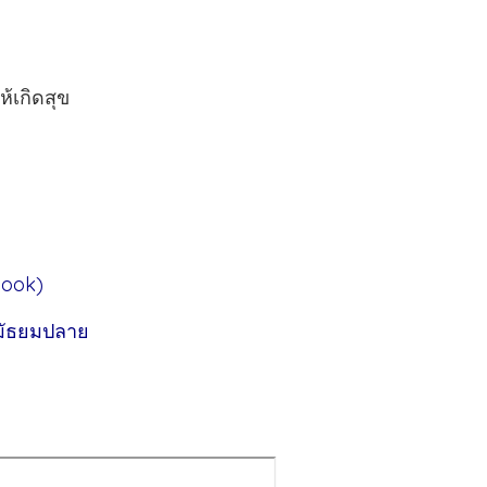
้เกิดสุข
ม
book)
นมัธยมปลาย