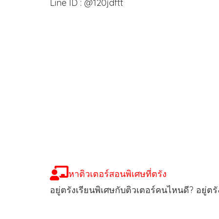
Line ID : @120jdftt
หาติวเตอร์สอนพิเศษที่ตรัง
อยู่ตรังเรียนพิเศษกับติวเตอร์คนไหนดี? อยู่ต