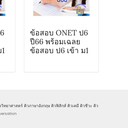
ป6
ข้อสอบ ONET ป6
ปี66 พร้อมเฉลย
ม1
ข้อสอบ ป6 เข้า ม1
ิววิทยาศาสตร์
ติวภาษาอังกฤษ
ติวฟิสิกส์
ติวเคมี
ติวชีวะ
ติว
ersation