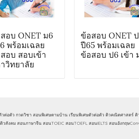
อสอบ ONET ม6
ข้อสอบ ONET 
66 พร้อมเฉลย
ปี65 พร้อมเฉลย
อสอบ สอบเข้า
ข้อสอบ ป6 เข้า 
าวิทยาลัย
ตัวต่อตัว
กวดวิชา
สอนพิเศษตามบ้าน
เรียนพิเศษตัวต่อตัว
ติวคณิตศาสตร์
ต
ติวสังคม
สอนภาษาจีน
สอนTOEIC
สอนTOEFL
สอนIELTS
สอนอังกฤษConv