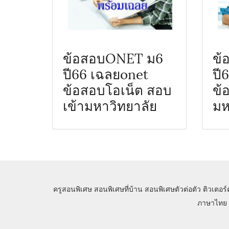
ข้อสอบONET ม6
ข้
ปี66 เฉลยonet
ปี
ข้อสอบโอเน็ต สอบ
ข้
เข้ามหาวิทยาลัย
มห
ครูสอนพิเศษ
สอนพิเศษที่บ้าน
สอนพิเศษตัวต่อตัว
ติวเตอร์
ภาษาไทย