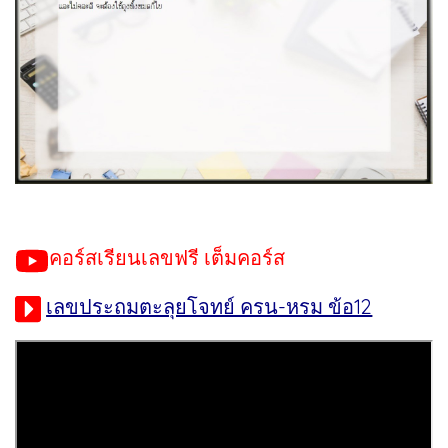
คอร์สเรียนเลขฟรี เต็มคอร์ส
เลขประถมตะลุยโจทย์ ครน-หรม ข้อ12