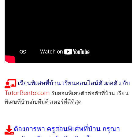
เรียนพิเศษที่บ้าน เรียนออนไลน์ตัวต่อตัว กับ
TutorBento.com
รับสอนพิเศษตัวต่อตัวที่บ้าน เรียน
พิเศษที่บ้านกับทีมติวเตอร์ที่ดีที่สุด
ต้องการหา ครูสอนพิเศษที่บ้าน กรุณา