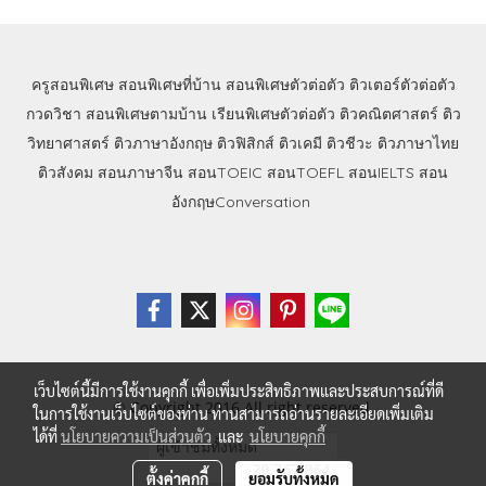
ครูสอนพิเศษ
สอนพิเศษที่บ้าน
สอนพิเศษตัวต่อตัว
ติวเตอร์ตัวต่อตัว
กวดวิชา
สอนพิเศษตามบ้าน
เรียนพิเศษตัวต่อตัว
ติวคณิตศาสตร์
ติว
วิทยาศาสตร์
ติวภาษาอังกฤษ
ติวฟิสิกส์
ติวเคมี
ติวชีวะ
ติวภาษาไทย
ติวสังคม
สอนภาษาจีน
สอนTOEIC
สอนTOEFL
สอนIELTS
สอน
อังกฤษConversation
เว็บไซต์นี้มีการใช้งานคุกกี้ เพื่อเพิ่มประสิทธิภาพและประสบการณ์ที่ดี
© Copyright 2016 All right reserved.
ในการใช้งานเว็บไซต์ของท่าน ท่านสามารถอ่านรายละเอียดเพิ่มเติม
ได้ที่
นโยบายความเป็นส่วนตัว
และ
นโยบายคุกกี้
ผู้เข้าชมวันนี้
7,863
ตั้งค่าคุกกี้
ยอมรับทั้งหมด
Powered by
MakeWebEasy.com