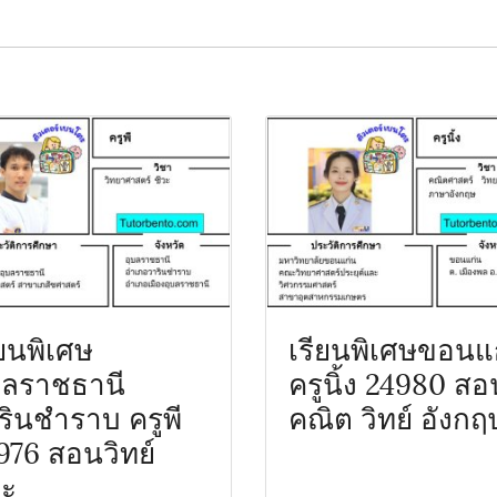
ียนพิเศษ
เรียนพิเศษขอนแ
บลราชธานี
ครูนิ้ง 24980 สอ
รินชำราบ ครูพี
คณิต วิทย์ อังกฤ
976 สอนวิทย์
วะ