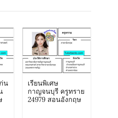
ก่น
เรียนพิเศษ
น
กาญจนบุรี ครูทราย
ษ
24979 สอนอังกฤษ