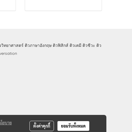
ิววิทยาศาสตร์
ติวภาษาอังกฤษ
ติวฟิสิกส์
ติวเคมี
ติวชีวะ
ติว
ersation
นโยบาย
ตั้งค่าคุกกี้
ยอมรับทั้งหมด