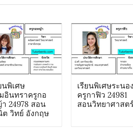
ียนพิเศษ
เรียนพิเศษระนอ
มอินทราครูกอ
ครูกาฟิว 24981
้า 24978 สอน
สอนวิทยาศาสตร
ิต วิทย์ อังกฤษ