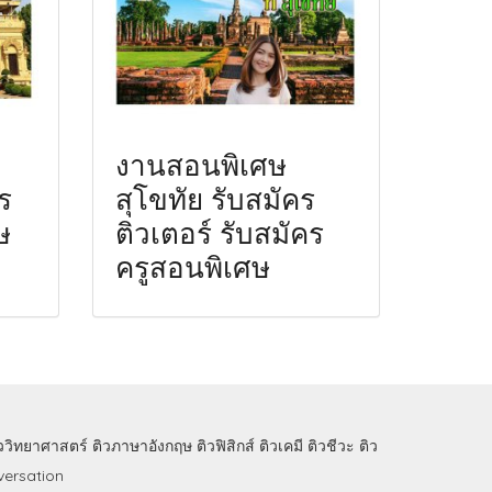
งานสอนพิเศษ
ร
สุโขทัย รับสมัคร
ษ
ติวเตอร์ รับสมัคร
ครูสอนพิเศษ
ิววิทยาศาสตร์
ติวภาษาอังกฤษ
ติวฟิสิกส์
ติวเคมี
ติวชีวะ
ติว
ersation