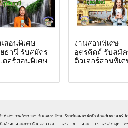
นสอนพิเศษ
งานสอนพิเศษ
ทัยธานี รับสมัคร
อุตรดิตถ์ รับสมัค
วเตอร์สอนพิเศษ
ติวเตอร์สอนพิเศ
ตัวต่อตัว
กวดวิชา
สอนพิเศษตามบ้าน
เรียนพิเศษตัวต่อตัว
ติวคณิตศาสตร์
ต
ติวสังคม
สอนภาษาจีน
สอนTOEIC
สอนTOEFL
สอนIELTS
สอนอังกฤษConv