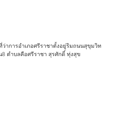
ี่ว่าการอำเภอศรีราชาตั้งอยู่ริมถนนสุขุมวิท
็น8 ตำบลคือ
ศรีราชา สุรศักดิ์ ทุ่งสุข