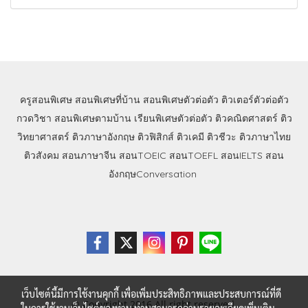
ครูสอนพิเศษ
สอนพิเศษที่บ้าน
สอนพิเศษตัวต่อตัว
ติวเตอร์ตัวต่อตัว
กวดวิชา
สอนพิเศษตามบ้าน
เรียนพิเศษตัวต่อตัว
ติวคณิตศาสตร์
ติว
วิทยาศาสตร์
ติวภาษาอังกฤษ
ติวฟิสิกส์
ติวเคมี
ติวชีวะ
ติวภาษาไทย
ติวสังคม
สอนภาษาจีน
สอนTOEIC
สอนTOEFL
สอนIELTS
สอน
อังกฤษConversation
เว็บไซต์นี้มีการใช้งานคุกกี้ เพื่อเพิ่มประสิทธิภาพและประสบการณ์ที่ดี
© Copyright 2016 All right reserved.