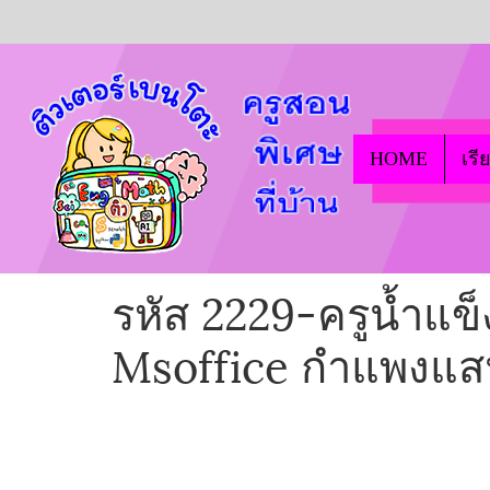
HOME
เรี
รหัส 2229-ครูน้ำแข็
Msoffice กำแพงแ