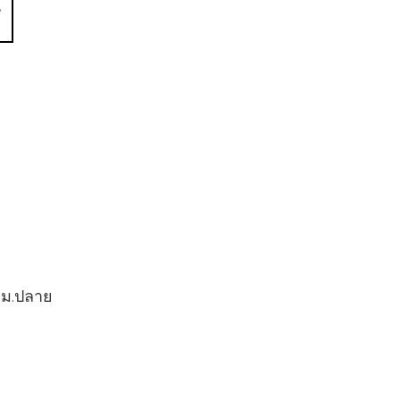
ะ ม.ปลาย