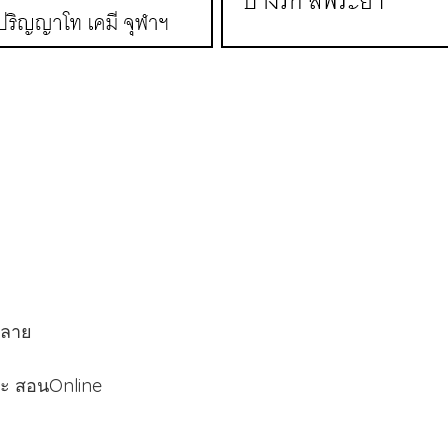
ี ม.ปลาย
ละ สอนOnline