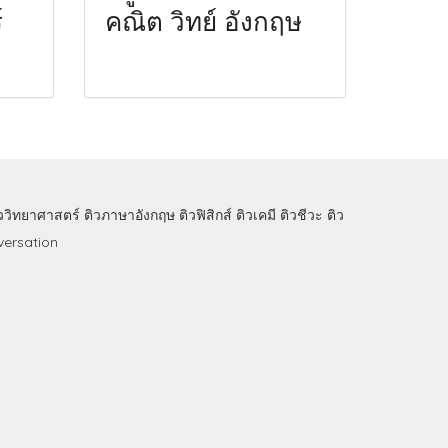
์
คณิต วิทย์ อังกฤษ
ิววิทยาศาสตร์
ติวภาษาอังกฤษ
ติวฟิสิกส์
ติวเคมี
ติวชีวะ
ติว
ersation