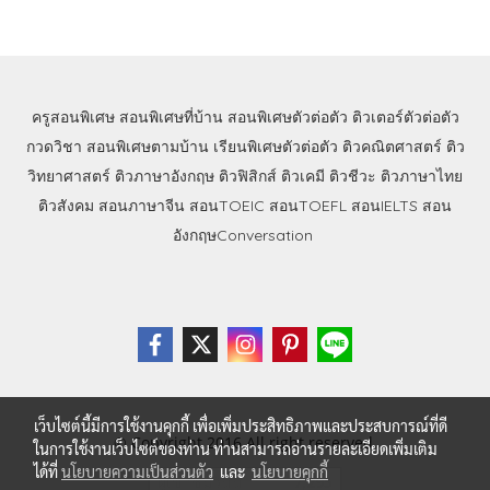
ครูสอนพิเศษ
สอนพิเศษที่บ้าน
สอนพิเศษตัวต่อตัว
ติวเตอร์ตัวต่อตัว
กวดวิชา
สอนพิเศษตามบ้าน
เรียนพิเศษตัวต่อตัว
ติวคณิตศาสตร์
ติว
วิทยาศาสตร์
ติวภาษาอังกฤษ
ติวฟิสิกส์
ติวเคมี
ติวชีวะ
ติวภาษาไทย
ติวสังคม
สอนภาษาจีน
สอนTOEIC
สอนTOEFL
สอนIELTS
สอน
อังกฤษConversation
เว็บไซต์นี้มีการใช้งานคุกกี้ เพื่อเพิ่มประสิทธิภาพและประสบการณ์ที่ดี
© Copyright 2016 All right reserved.
ในการใช้งานเว็บไซต์ของท่าน ท่านสามารถอ่านรายละเอียดเพิ่มเติม
ได้ที่
นโยบายความเป็นส่วนตัว
และ
นโยบายคุกกี้
ผู้เข้าชมวันนี้
7,295