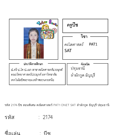
รหัส 2174-บีช สอนพิเศษ คณิตศาสตร์ PAT1 ONET SAT ลำผักกูด ธัญบุรี ปทุมธานี
รหัส : 2174
ชื่อเล่น : บีช