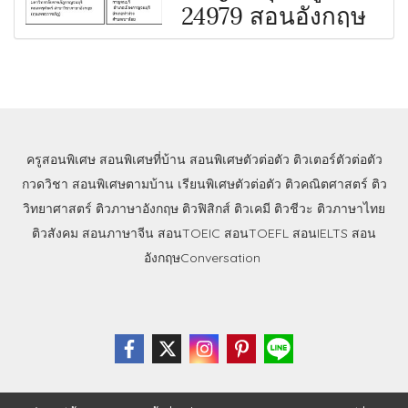
24979 สอนอังกฤษ
ครูสอนพิเศษ
สอนพิเศษที่บ้าน
สอนพิเศษตัวต่อตัว
ติวเตอร์ตัวต่อตัว
กวดวิชา
สอนพิเศษตามบ้าน
เรียนพิเศษตัวต่อตัว
ติวคณิตศาสตร์
ติว
วิทยาศาสตร์
ติวภาษาอังกฤษ
ติวฟิสิกส์
ติวเคมี
ติวชีวะ
ติวภาษาไทย
ติวสังคม
สอนภาษาจีน
สอนTOEIC
สอนTOEFL
สอนIELTS
สอน
อังกฤษConversation